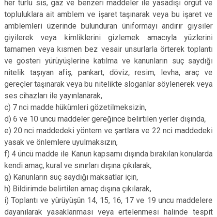
her türlü sis, gaz ve benzeri maddeler ile yasadışı örgüt ve
topluluklara ait amblem ve işaret taşınarak veya bu işaret ve
amblemleri üzerinde bulunduran üniformayı andırır giysiler
giyilerek veya kimliklerini gizlemek amacıyla yüzlerini
tamamen veya kısmen bez vesair unsurlarla örterek toplantı
ve gösteri yürüyüşlerine katılma ve kanunların suç saydığı
nitelik taşıyan afiş, pankart, döviz, resim, levha, araç ve
gereçler taşınarak veya bu nitelikte sloganlar söylenerek veya
ses cihazları ile yayınlanarak,
c) 7 nci madde hükümleri gözetilmeksizin,
d) 6 ve 10 uncu maddeler gereğince belirtilen yerler dışında,
e) 20 nci maddedeki yöntem ve şartlara ve 22 nci maddedeki
yasak ve önlemlere uyulmaksızın,
f) 4 üncü madde ile Kanun kapsamı dışında bırakılan konularda
kendi amaç, kural ve sınırları dışına çıkılarak,
g) Kanunların suç saydığı maksatlar için,
h) Bildirimde belirtilen amaç dışına çıkılarak,
i) Toplantı ve yürüyüşün 14, 15, 16, 17 ve 19 uncu maddelere
dayanılarak yasaklanması veya ertelenmesi halinde tespit