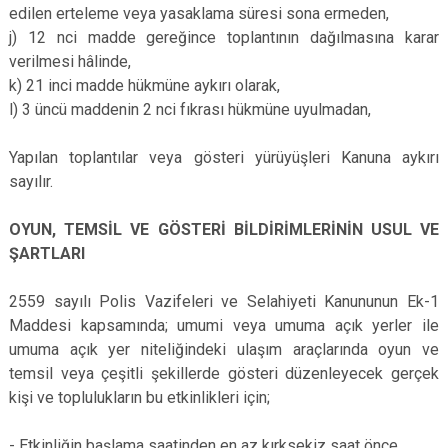
edilen erteleme veya yasaklama süresi sona ermeden,
j) 12 nci madde gereğince toplantının dağılmasına karar
verilmesi hâlinde,
k) 21 inci madde hükmüne aykırı olarak,
l) 3 üncü maddenin 2 nci fıkrası hükmüne uyulmadan,
Yapılan toplantılar veya gösteri yürüyüşleri Kanuna aykırı
sayılır.
OYUN, TEMSİL VE GÖSTERİ BİLDİRİMLERİNİN USUL VE
ŞARTLARI
2559 sayılı Polis Vazifeleri ve Selahiyeti Kanununun Ek-1
Maddesi kapsamında; umumi veya umuma açık yerler ile
umuma açık yer niteliğindeki ulaşım araçlarında oyun ve
temsil veya çeşitli şekillerde gösteri düzenleyecek gerçek
kişi ve toplulukların bu etkinlikleri için;
- Etkinliğin başlama saatinden en az kırksekiz saat önce,