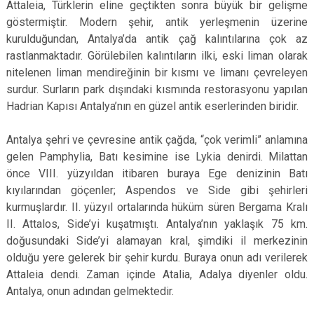
Attaleia, Türklerin eline geçtikten sonra büyük bir gelişme
göstermiştir. Modern şehir, antik yerleşmenin üzerine
kurulduğundan, Antalya’da antik çağ kalıntılarına çok az
rastlanmaktadır. Görülebilen kalıntıların ilki, eski liman olarak
nitelenen liman mendireğinin bir kısmı ve limanı çevreleyen
surdur. Surların park dışındaki kısmında restorasyonu yapılan
Hadrian Kapısı Antalya’nın en güzel antik eserlerinden biridir.
Antalya şehri ve çevresine antik çağda, “çok verimli” anlamına
gelen Pamphylia, Batı kesimine ise Lykia denirdi. Milattan
önce VIII. yüzyıldan itibaren buraya Ege denizinin Batı
kıyılarından göçenler; Aspendos ve Side gibi şehirleri
kurmuşlardır. II. yüzyıl ortalarında hüküm süren Bergama Kralı
II. Attalos, Side’yi kuşatmıştı. Antalya’nın yaklaşık 75 km.
doğusundaki Side’yi alamayan kral, şimdiki il merkezinin
olduğu yere gelerek bir şehir kurdu. Buraya onun adı verilerek
Attaleia dendi. Zaman içinde Atalia, Adalya diyenler oldu.
Antalya, onun adından gelmektedir.