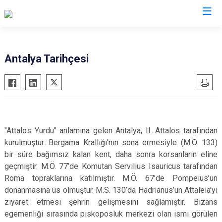
Valilikler
Antalya Tarihçesi
"Attalos Yurdu" anlamına gelen Antalya, II. Attalos tarafından
kurulmuştur. Bergama Krallığı’nın sona ermesiyle (M.Ö. 133)
bir süre bağımsız kalan kent, daha sonra korsanların eline
geçmiştir. M.Ö. 77’de Komutan Servilius Isauricus tarafından
Roma topraklarına katılmıştır. M.Ö. 67’de Pompeius’un
donanmasına üs olmuştur. M.S. 130’da Hadrianus’un Attaleia’yı
ziyaret etmesi şehrin gelişmesini sağlamıştır. Bizans
egemenliği sırasında piskoposluk merkezi olan ismi görülen