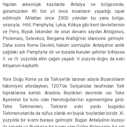
Yapılan arkeolojik kazılarda Antalya ve bölgesinde,
günümüzden 40 bin yıl önce insanların yaşadığı ispat
edilmiştir. Milattan önce 2000 yılından bu yana bölge,
sırasıyla; Hitit, Pamphylia, Lykia, Kilikya gibi kent devletlerinin
ve Pers, Büyük İskender ile onun devamı sayılan Antigonos,
Ptolemais, Selevkos, Bergama Krallığı’nın idaresine girmiştir.
Daha sonra Roma Devleti, hüküm sürmüştür. Antalya’nın antik
çağdaki adı Pamphylia idi ve burada kurulan şehirler bilhassa
II. ve III. yüzyılda altın çağını yaşadı. V. yüzyıla doğru da eski
ihtişamını kaybetti.
Yöre Doğu Roma ya da Türkiye’de tanınan adıyla Bizanslıların
hâkimiyeti altındayken, 1207’de Selçuklular tarafından Türk
topraklarına katıldı. Anadolu Beylikleri devrinde ise Teke
Aşiretinin bir kolu olan Hamitoğulları’nın egemenliğine girdi.
Teke Türkmenleri, Türklerin eski yurdu bugünkü
Türkmenistan’da da nüfus olarak en büyük boylardan biridir. XI.
yüzyılda bir kısmı buraya gelmiştir. Bugün Antalya’nın kuzeyi
ile Isparta ve Burdur’un bir kısmı olan Göller Bölgesinin, bir adı