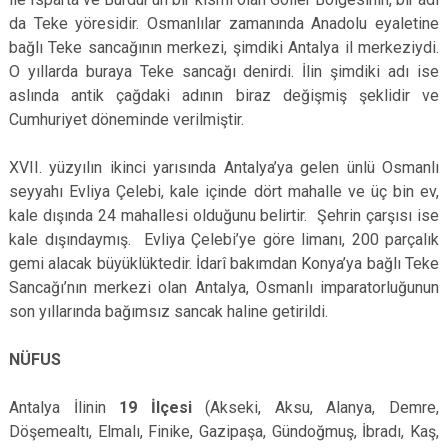
da Teke yöresidir. Osmanlılar zamanında Anadolu eyaletine
bağlı Teke sancağının merkezi, şimdiki Antalya il merkeziydi.
O yıllarda buraya Teke sancağı denirdi. İlin şimdiki adı ise
aslında antik çağdaki adının biraz değişmiş şeklidir ve
Cumhuriyet döneminde verilmiştir.
XVII. yüzyılın ikinci yarısında Antalya’ya gelen ünlü Osmanlı
seyyahı Evliya Çelebi, kale içinde dört mahalle ve üç bin ev,
kale dışında 24 mahallesi olduğunu belirtir. Şehrin çarşısı ise
kale dışındaymış. Evliya Çelebi’ye göre limanı, 200 parçalık
gemi alacak büyüklüktedir. İdarî bakımdan Konya’ya bağlı Teke
Sancağı’nın merkezi olan Antalya, Osmanlı imparatorluğunun
son yıllarında bağımsız sancak haline getirildi.
NÜFUS
Antalya İlinin
19 İlçesi
(Akseki, Aksu, Alanya, Demre,
Döşemealtı, Elmalı, Finike, Gazipaşa, Gündoğmuş, İbradı, Kaş,