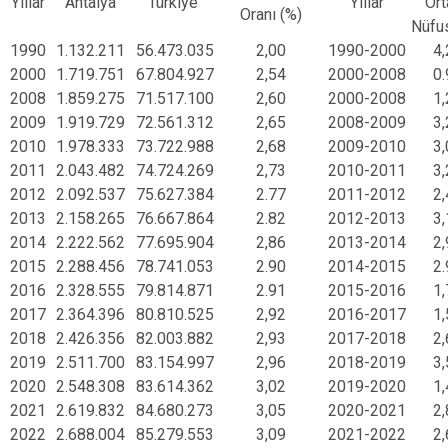
Yıllar
Antalya
Türkiye
Yıllar
Or
Oranı (%)
Nüfu
1990
1.132.211
56.473.035
2,00
1990-2000
4
2000
1.719.751
67.804.927
2,54
2000-2008
0
2008
1.859.275
71.517.100
2,60
2000-2008
1
2009
1.919.729
72.561.312
2,65
2008-2009
3
2010
1.978.333
73.722.988
2,68
2009-2010
3
2011
2.043.482
74.724.269
2,73
2010-2011
3
2012
2.092.537
75.627.384
2.77
2011-2012
2
2013
2.158.265
76.667.864
2.82
2012-2013
3
2014
2.222.562
77.695.904
2,86
2013-2014
2
2015
2.288.456
78.741.053
2.90
2014-2015
2
2016
2.328.555
79.814.871
2.91
2015-2016
1
2017
2.364.396
80.810.525
2,92
2016-2017
1
2018
2.426.356
82.003.882
2,93
2017-2018
2
2019
2.511.700
83.154.997
2,96
2018-2019
3
2020
2.548.308
83.614.362
3,02
2019-2020
1
2021
2.619.832
84.680.273
3,05
2020-2021
2
2022
2.688.004
85.279.553
3,09
2021-2022
2