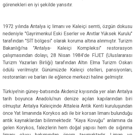
görenekleri en iyi şekilde yansıtır.
1972 yılında Antalya iç limanı ve Kaleiçi semti, özgün dokusu
nedeniyle "Gayrimenkul Eski Eserler ve Anıtlar Yüksek Kurulu"
tarafından "SİT bölgesi" olarak koruma altına alınmıştır. Turizm
Bakanlığı'na "Antalya- Kaleiçi Kompleksi" restorasyon
çalışmasından dolayı, 28 Nisan 1984’de FİJET (Uluslararası
Turizm Yazarları Birliği) tarafından Altın Elma Turizm Oskarı
ödülü verilmiştir. Günümüzde Kaleiçi otelleri, pansiyonları,
restoranları ve barları ile eğlence merkezi haline gelmiştir.
Türkiye’nin güney-batısında Akdeniz kıyısında yer alan Antalya
tarih boyunca Anadolu’nun denize açılan kapılarından biri
olmuştur. Antalya Kaleiçinde Attaleia Antik Kenti kuruluşundan
önce Yat limanında Korykos adı ile bir korsan limanı bulunduğu
antik kaynaklardan bilinmektedir. “Kaya Kovuğu” anlamına da
gelen Korykos, falezlerin hem doğal yapısı hem de sığınma
limanı oluşu bakımından önem taşımaktadır. Liman ve