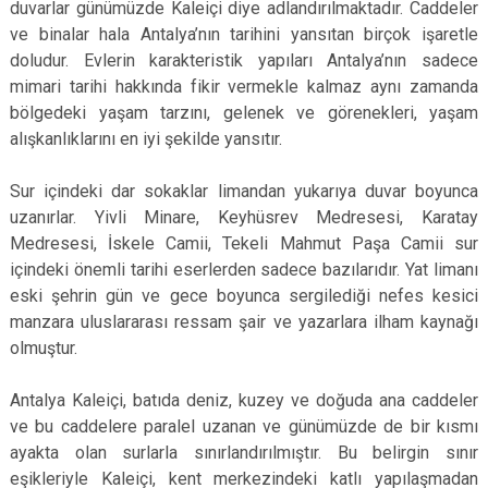
duvarlar günümüzde Kaleiçi diye adlandırılmaktadır. Caddeler
ve binalar hala Antalya’nın tarihini yansıtan birçok işaretle
doludur. Evlerin karakteristik yapıları Antalya’nın sadece
mimari tarihi hakkında fikir vermekle kalmaz aynı zamanda
bölgedeki yaşam tarzını, gelenek ve görenekleri, yaşam
alışkanlıklarını en iyi şekilde yansıtır.
Sur içindeki dar sokaklar limandan yukarıya duvar boyunca
uzanırlar. Yivli Minare, Keyhüsrev Medresesi, Karatay
Medresesi, İskele Camii, Tekeli Mahmut Paşa Camii sur
içindeki önemli tarihi eserlerden sadece bazılarıdır. Yat limanı
eski şehrin gün ve gece boyunca sergilediği nefes kesici
manzara uluslararası ressam şair ve yazarlara ilham kaynağı
olmuştur.
Antalya Kaleiçi, batıda deniz, kuzey ve doğuda ana caddeler
ve bu caddelere paralel uzanan ve günümüzde de bir kısmı
ayakta olan surlarla sınırlandırılmıştır. Bu belirgin sınır
eşikleriyle Kaleiçi, kent merkezindeki katlı yapılaşmadan