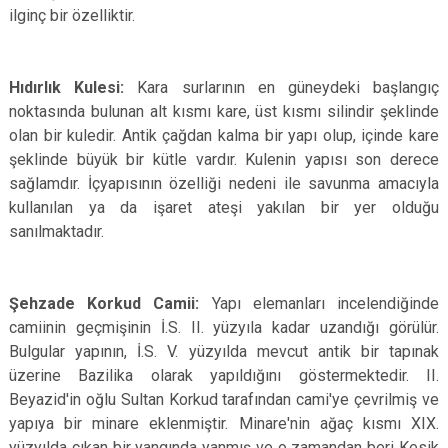
ilginç bir özelliktir.
Hıdırlık Kulesi:
Kara surlarının en güneydeki başlangıç
noktasında bulunan alt kısmı kare, üst kısmı silindir şeklinde
olan bir kuledir. Antik çağdan kalma bir yapı olup, içinde kare
şeklinde büyük bir kütle vardır. Kulenin yapısı son derece
sağlamdır. İçyapısının özelliği nedeni ile savunma amacıyla
kullanılan ya da işaret ateşi yakılan bir yer olduğu
sanılmaktadır.
Şehzade Korkud Camii:
Yapı elemanları incelendiğinde
camiinin geçmişinin İ.S. II. yüzyıla kadar uzandığı görülür.
Bulgular yapının, İ.S. V. yüzyılda mevcut antik bir tapınak
üzerine Bazilika olarak yapıldığını göstermektedir. II.
Beyazid'in oğlu Sultan Korkud tarafından cami'ye çevrilmiş ve
yapıya bir minare eklenmiştir. Minare'nin ağaç kısmı XIX.
yüzyılda çıkan bir yangında yanmış ve o zamandan beri Kesik