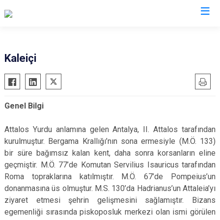
Valilikler
Kaleiçi
Genel Bilgi
Attalos Yurdu anlamına gelen Antalya, II. Attalos tarafından
kurulmuştur. Bergama Krallığı’nın sona ermesiyle (M.Ö. 133)
bir süre bağımsız kalan kent, daha sonra korsanların eline
geçmiştir. M.Ö. 77’de Komutan Servilius Isauricus tarafından
Roma topraklarına katılmıştır. M.Ö. 67’de Pompeius’un
donanmasına üs olmuştur. M.S. 130’da Hadrianus’un Attaleia’yı
ziyaret etmesi şehrin gelişmesini sağlamıştır. Bizans
egemenliği sırasında piskoposluk merkezi olan ismi görülen