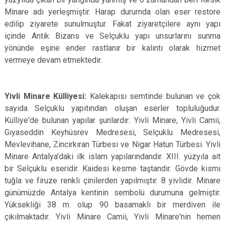
Minare adı yerleşmiştir. Harap durumda olan eser restore
edilip ziyarete sunulmuştur. Fakat ziyaretçilere aynı yapı
içinde Antik Bizans ve Selçuklu yapı unsurlarını sunma
yönünde eşine ender rastlanır bir kalıntı olarak hizmet
vermeye devam etmektedir.
Yivli Minare Külliyesi:
Kalekapısı semtinde bulunan ve çok
sayıda Selçuklu yapıtından oluşan eserler topluluğudur.
Külliye'de bulunan yapılar şunlardır: Yivli Minare, Yivli Camii,
Gıyaseddin Keyhüsrev Medresesi, Selçuklu Medresesi,
Mevlevihane, Zincirkıran Türbesi ve Nigar Hatun Türbesi. Yivli
Minare Antalya'daki ilk islam yapılarındandır. XIII. yüzyıla ait
bir Selçuklu eseridir. Kaidesi kesme taştandır. Gövde kısmı
tuğla ve firuze renkli çinilerden yapılmıştır. 8 yivlidir. Minare
günümüzde Antalya kentinin sembolü durumuna gelmiştir.
Yüksekliği 38 m. olup 90 basamaklı bir merdiven ile
çıkılmaktadır. Yivli Minare Camii, Yivli Minare'nin hemen