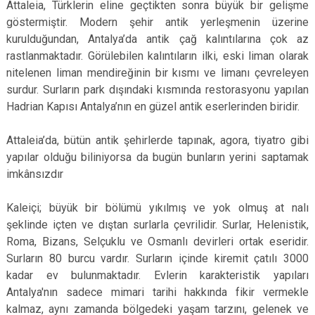
Attaleia, Türklerin eline geçtikten sonra büyük bir gelişme
göstermiştir. Modern şehir antik yerleşmenin üzerine
kurulduğundan, Antalya’da antik çağ kalıntılarına çok az
rastlanmaktadır. Görülebilen kalıntıların ilki, eski liman olarak
nitelenen liman mendireğinin bir kısmı ve limanı çevreleyen
surdur. Surların park dışındaki kısmında restorasyonu yapılan
Hadrian Kapısı Antalya’nın en güzel antik eserlerinden biridir.
Attaleia’da, bütün antik şehirlerde tapınak, agora, tiyatro gibi
yapılar olduğu biliniyorsa da bugün bunların yerini saptamak
imkânsızdır
Kaleiçi; büyük bir bölümü yıkılmış ve yok olmuş at nalı
şeklinde içten ve dıştan surlarla çevrilidir. Surlar, Helenistik,
Roma, Bizans, Selçuklu ve Osmanlı devirleri ortak eseridir.
Surların 80 burcu vardır. Surların içinde kiremit çatılı 3000
kadar ev bulunmaktadır. Evlerin karakteristik yapıları
Antalya'nın sadece mimari tarihi hakkında fikir vermekle
kalmaz, aynı zamanda bölgedeki yaşam tarzını, gelenek ve