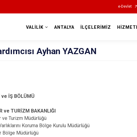
e-Devlet
VALİLİK
ANTALYA
İLÇELERİMİZ
HİZMET
Valilikler
Yardımcısı Ayhan YAZGAN
 ve İŞ BÖLÜMÜ
ve TURİZM BAKANLIĞI
r ve Turizm Müdürlüğü
arlıklarını Koruma Bölge Kurulu Müdürlüğü
r Bölge Müdürlüğü