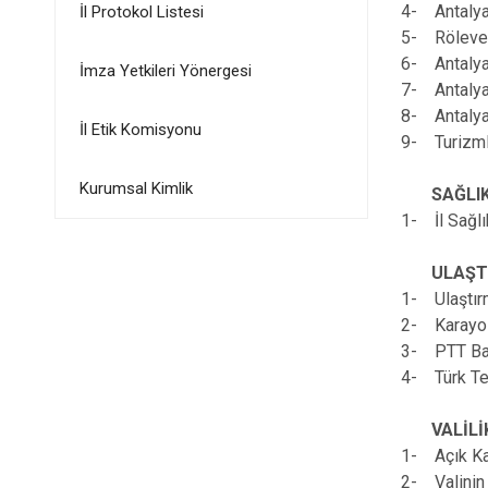
4- Antalya
İl Protokol Listesi
5- Röleve 
6- Antalya
İmza Yetkileri Yönergesi
7- Antalya
8- Antalya
İl Etik Komisyonu
9- Turizmle
Kurumsal Kimlik
SAĞLI
1- İl Sağl
ULAŞT
1- Ulaştırm
2- Karayol
3- PTT Ba
4- Türk Te
VALİLİ
1- Açık Ka
2- Valinin 