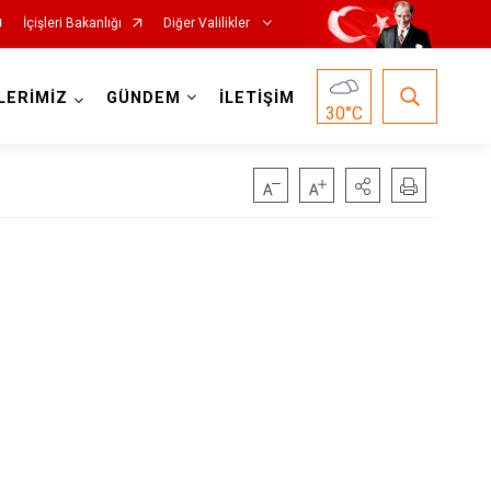
İçişleri Bakanlığı
Diğer Valilikler
LERİMİZ
GÜNDEM
İLETİŞİM
30
°C