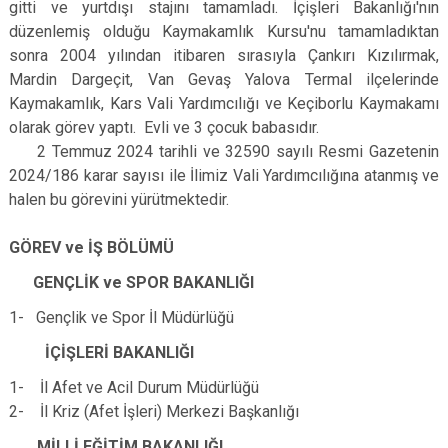
gitti ve yurtdışı stajını tamamladı. İçişleri Bakanlığı'nın
düzenlemiş olduğu Kaymakamlık Kursu'nu tamamladıktan
sonra 2004 yılından itibaren sırasıyla Çankırı Kızılırmak,
Mardin Dargeçit, Van Gevaş Yalova Termal ilçelerinde
Kaymakamlık, Kars Vali Yardımcılığı ve Keçiborlu Kaymakamı
olarak görev yaptı. Evli ve 3 çocuk babasıdır.
2 Temmuz 2024 tarihli ve 32590 sayılı Resmi Gazetenin
2024/186 karar sayısı ile İlimiz Vali Yardımcılığına atanmış ve
halen bu görevini yürütmektedir.
GÖREV ve İŞ BÖLÜMÜ
GENÇLİK ve SPOR BAKANLIĞI
1- Gençlik ve Spor İl Müdürlüğü
İÇİŞLERİ BAKANLIĞI
1- İl Afet ve Acil Durum Müdürlüğü
2- İl Kriz (Afet İşleri) Merkezi Başkanlığı
MİLLİ EĞİTİM BAKANLIĞI