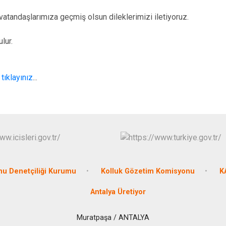
tandaşlarımıza geçmiş olsun dileklerimizi iletiyoruz.
lur.
n
tıklayınız
...
u Denetçiliği Kurumu
Kolluk Gözetim Komisyonu
K
Antalya Üretiyor
Muratpaşa / ANTALYA