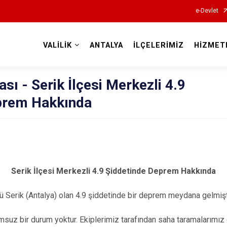
e-Devlet
VALİLİK
ANTALYA
İLÇELERİMİZ
HİZMET
Valilikler
sı - Serik İlçesi Merkezli 4.9
prem Hakkında
Serik İlçesi Merkezli 4.9 Şiddetinde Deprem Hakkında
 Serik (Antalya) olan 4.9 şiddetinde bir deprem meydana gelmişt
lumsuz bir durum yoktur. Ekiplerimiz tarafından saha taramalarımı