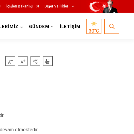
İçişleri Bakanlığı
Diğer Valilikler
LERİMİZ
GÜNDEM
İLETİŞİM
30
°C
ir.
z devam etmektedir.