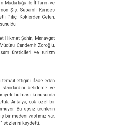
zm Müdürlüğü ile İl Tarım ve
omon Şiş, Susamlı Karides
tli Piliç, Köklerden Gelen,
 sunuldu.
met Hikmet Şahin, Manavgat
m Müdürü Candemir Zoroğlu,
usam üreticileri ve turizm
ci temsil ettiğini ifade eden
, standardını belirleme ve
tansiyeli bulması konusunda
tik. Antalya, çok özel bir
nmuyor. Bu eşsiz ürünlerin
miş bir medeni vasfımız var.
” sözlerini kaydetti.