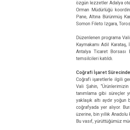
özgün lezzetler Adalya otel
Orman Müdürlüğü koordine
Pane, Altına Bürünmüş Kary
Somon Fileto Izgara, Torosl
Düzenlenen programa Vali 
Kaymakamı Adil Karataş, İ
Antalya Ticaret Borsası B
temsilcileri katıldı.
Coğrafi İşaret Sürecind
Coğrafi işaretlerle ilgili g
Vali Şahin, “Ürünlerimizi
tanımlama gibi süreçler yü
yaklaşık altı aydır yoğun
coğrafyada yer alıyor. Bu
üzerine, bin yıllık Anadolu
Bu vasıf, yürüttüğümüz müca