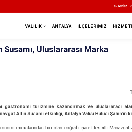
e-Devlet
VALİLİK
ANTALYA
İLÇELERİMİZ
HİZMET
Valilikler
n Susamı, Uluslararası Marka
 gastronomi turizmine kazandırmak ve uluslararası aland
gat Altın Susamı etkinliği, Antalya Valisi Hulusi Şahin’in kat
ronomi miraslarından biri olan coğrafi işaret tescilli Manavgat 