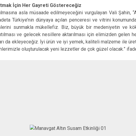
ıtmak İçin Her Gayreti Göstereceğiz
tulmasına asla müsaade edilmeyeceğini vurgulayan Vali Şahin, “A
 adeta Türkiye’nin dünyaya açılan penceresi ve vitrini konumunda
nlerini sunmakla mükellefiz. Biz, büyük bir medeniyetin ve kök
nıtılması ve gelecek nesillere aktarılması için elimizden gelen h
ı da ekleyeceğiz. İyi ürün ve iyi yemek, kaliteli malzeme ile üret
erimizle oluşturulacak yeni lezzetler de çok güzel olacak.” ifade