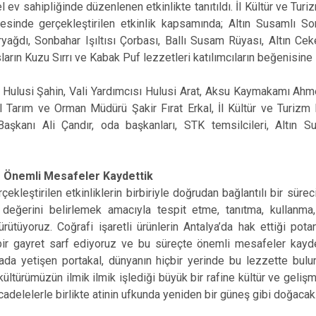
 ev sahipliğinde düzenlenen etkinlikte tanıtıldı. İl Kültür ve Turi
sinde gerçekleştirilen etkinlik kapsamında; Altın Susamlı S
ağdı, Sonbahar Işıltısı Çorbası, Ballı Susam Rüyası, Altın Ceke
arın Kuzu Sırrı ve Kabak Puf lezzetleri katılımcıların beğenisine
Hulusi Şahin, Vali Yardımcısı Hulusi Arat, Aksu Kaymakamı Ah
l Tarım ve Orman Müdürü Şakir Fırat Erkal, İl Kültür ve Turiz
aşkanı Ali Çandır, oda başkanları, STK temsilcileri, Altın S
e Önemli Mesafeler Kaydettik
erçekleştirilen etkinliklerin birbiriyle doğrudan bağlantılı bir süre
n değerini belirlemek amacıyla tespit etme, tanıtma, kullanma
rütüyoruz. Coğrafi işaretli ürünlerin Antalya’da hak ettiği po
 bir gayret sarf ediyoruz ve bu süreçte önemli mesafeler kaydet
rada yetişen portakal, dünyanın hiçbir yerinde bu lezzette bulu
 kültürümüzün ilmik ilmik işlediği büyük bir rafine kültür ve geliş
delelerle birlikte atinin ufkunda yeniden bir güneş gibi doğacak.