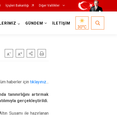
İçişleri Bakanlığı
Diğer Valilikler
LERİMİZ
GÜNDEM
İLETİŞİM
30
°C
Tüm haberler için
tıklayınız
...
a tanınırlığını artırmak
ılımıyla gerçekleştirildi.
Altın Susamı ile hazırlanan