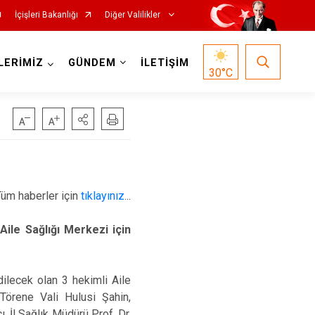
İçişleri Bakanlığı
Diğer Valilikler
LERİMİZ
GÜNDEM
İLETİŞİM
30
°C
Tüm haberler için
tıklayınız
...
Aile Sağlığı Merkezi için
dilecek olan 3 hekimli Aile
Törene Vali Hulusi Şahin,
 İl Sağlık Müdürü Prof. Dr.