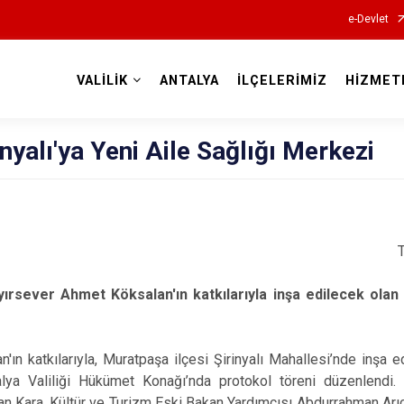
e-Devlet
VALİLİK
ANTALYA
İLÇELERİMİZ
HİZMET
Valilikler
nyalı'ya Yeni Aile Sağlığı Merkezi
ırsever Ahmet Köksalan'ın katkılarıyla inşa edilecek olan 
ın katkılarıyla, Muratpaşa ilçesi Şirinyalı Mahallesi’nde inşa e
alya Valiliği Hükümet Konağı’nda protokol töreni düzenlendi. 
Kara, Kültür ve Turizm Eski Bakan Yardımcısı Abdurrahman Arıcı,